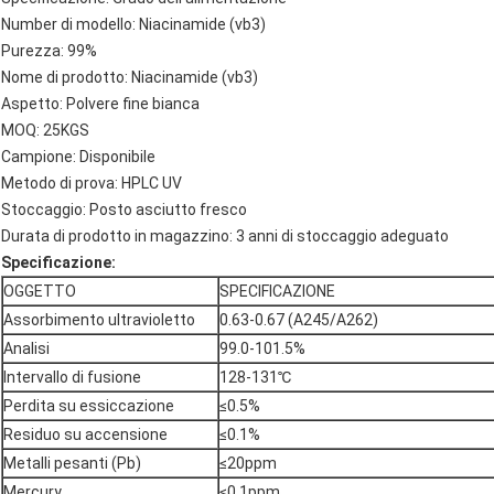
Number di modello: Niacinamide (vb3)
Purezza: 99%
Nome di prodotto: Niacinamide (vb3)
Aspetto: Polvere fine bianca
MOQ: 25KGS
Campione: Disponibile
Metodo di prova: HPLC UV
Stoccaggio: Posto asciutto fresco
Durata di prodotto in magazzino: 3 anni di stoccaggio adeguato
Specificazione:
OGGETTO
SPECIFICAZIONE
Assorbimento ultravioletto
0.63-0.67 (A245/A262)
Analisi
99.0-101.5%
Intervallo di fusione
128-131℃
Perdita su essiccazione
≤0.5%
Residuo su accensione
≤0.1%
Metalli pesanti (Pb)
≤20ppm
Mercury
≤0.1ppm