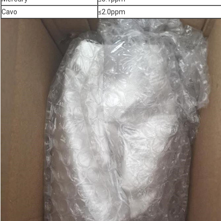
Cavo
≤2.0ppm