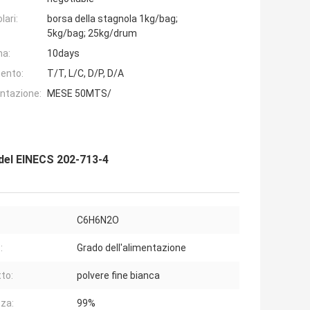
lari:
borsa della stagnola 1kg/bag;
5kg/bag; 25kg/drum
na:
10days
ento:
T/T, L/C, D/P, D/A
entazione:
MESE 50MTS/
a del EINECS 202-713-4
C6H6N2O
:
Grado dell'alimentazione
to:
polvere fine bianca
za:
99%