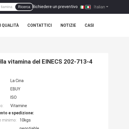
Richiedere un preventivo
|
Italian
Ricerca
 QUALITÀ
CONTATTICI
NOTIZIE
CASI
della vitamina del EINECS 202-713-4
La Cina
EBUY
ISO
o:
Vitamine
nto e spedizione:
e minimo:
10kgs
negotiable