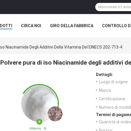
DOTTI
CIRCA NOI
GIRO DELLA FABBRICA
CONTROLLO DI
Iso Niacinamide Degli Additivi Della Vitamina Del EINECS 202-713-4
Polvere pura di iso Niacinamide degli additivi 
Dettagli:
Luogo di origine:
Marca:
Certificazione:
Numero di modell
Termini di pagame
Quantità di ordin
Prezzo: