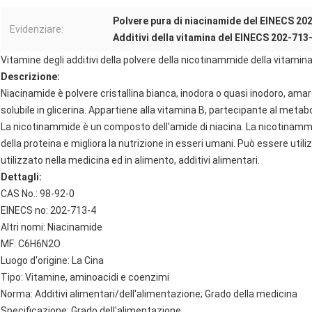
Polvere pura di niacinamide del EINECS 20
Evidenziare:
Additivi della vitamina del EINECS 202-713
Vitamine degli additivi della polvere della nicotinammide della vitamin
Descrizione:
Niacinamide è polvere cristallina bianca, inodora o quasi inodoro, amar
solubile in glicerina. Appartiene alla vitamina B, partecipante al metab
La nicotinammide è un composto dell'amide di niacina. La nicotinamm
della proteina e migliora la nutrizione in esseri umani. Può essere util
utilizzato nella medicina ed in alimento, additivi alimentari.
Dettagli:
CAS No.: 98-92-0
EINECS no: 202-713-4
Altri nomi: Niacinamide
MF: C6H6N2O
Luogo d'origine: La Cina
Tipo: Vitamine, aminoacidi e coenzimi
Norma: Additivi alimentari/dell'alimentazione; Grado della medicina
Specificazione: Grado dell'alimentazione