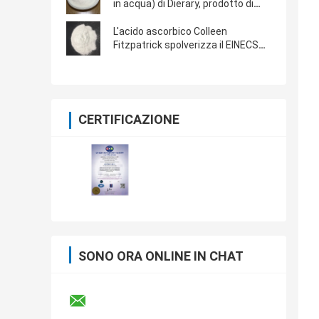
in acqua) di Dierary, prodotto di
sanità
L'acido ascorbico Colleen
Fitzpatrick spolverizza il EINECS
200-066-2
CERTIFICAZIONE
SONO ORA ONLINE IN CHAT