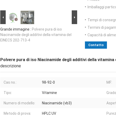
Imballaggi partico
Tempi di conseg
Termini di pagam
Grande immagine :
Polvere pura di iso
Niacinamide degli additivi della vitamina del
Capacità di alim
EINECS 202-713-4
Contatto
Polvere pura di iso Niacinamide degli additivi della vitamin
descrizione
Cas no.:
98-92-0
MF:
Tipo:
Vitamine
Grado
Numero di modello:
Niacinamide (vb3)
Aspet
Metodo di prova:
HPLC UV
Purez