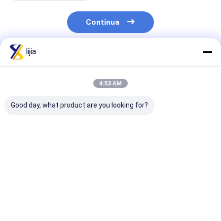
Continua
lijia
Prodotti Raccomandati
4:53 AM
Good day, what product are you looking for?
Fat None Amino Acid
pH 4.0-6.0 Water-
Highly Effecti
Powder for Improved
Soluble Powder in
Amino Acid P
Digestion and
White To Light
for Yeast 25C
Absorption 24
Yellow The Perfect
Max White To 
Months Shelf Life
Blend for Your
Yellow Powder
Miglior prezzo
Miglior prezzo
Miglior pr
Product
Life 24 Month