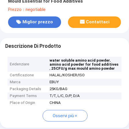
Mould Essential for Food Additives
Prezzo：negotiable
Miglior prezzo
Contattaci
Descrizione Di Prodotto
,
water soluble amino acid powder
Evidenziare
amino acid powder for food additives
,
25CFU/g max mould amino powder
Certificazione
HALAL/KOSHER/ISO
Marca
EBUY
Packaging Details
25KG/BAG
Payment Terms
T/T, L/C, D/P, D/A
Place of Origin
CHINA
Osservi più