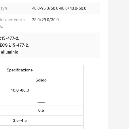
ity%:
40.0-95.0/60.0-90.0/40.0-60.0
 del contenuto
28.0/29.0/30.0
%:
215-477-2
,
INECS 215-477-2
,
i alluminio
Specificazione
Solido
40.0~88.0
___
0,5
3.5~4.5