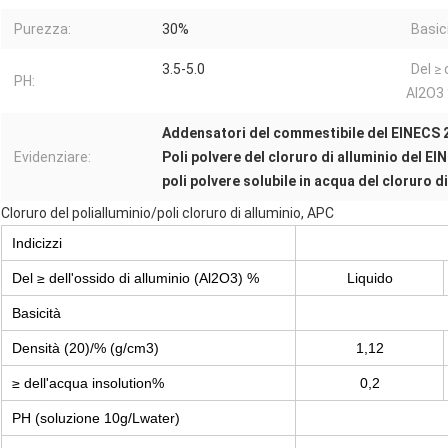
Purezza:
30%
Basic
3.5-5.0
Del ≥
PH:
Al2O3 
Addensatori del commestibile del EINECS 
Evidenziare:
Poli polvere del cloruro di alluminio del E
poli polvere solubile in acqua del cloruro d
Cloruro del polialluminio/poli cloruro di alluminio, APC
Indicizzi
Del ≥ dell'ossido di alluminio (Al2O3) %
Liquido
Basicità
Densità (20)/% (g/cm3)
1,12
≥ dell'acqua insolution%
0,2
PH (soluzione 10g/Lwater)