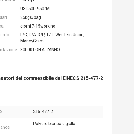
e minimo:
500kgs
USD500-950/MT
lari:
25kgs/bag
na:
giorni 7-15working
ento:
L/C, D/A, D/P, T/T, Western Union,
MoneyGram
entazione:
30000TON ALL'ANNO
densatori del commestibile del EINECS 215-477-2
S:
215-477-2
Polvere bianca o gialla
ance: