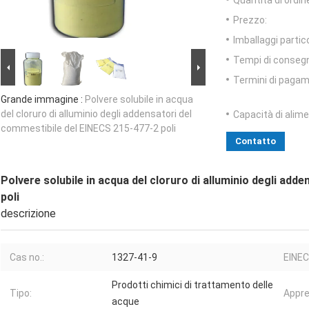
Quantità di ordin
Prezzo:
Imballaggi partico
Tempi di conseg
Termini di pagam
Grande immagine :
Polvere solubile in acqua
del cloruro di alluminio degli addensatori del
Capacità di alim
commestibile del EINECS 215-477-2 poli
Contatto
Polvere solubile in acqua del cloruro di alluminio degli ad
poli
descrizione
Cas no.:
1327-41-9
EINEC
Prodotti chimici di trattamento delle
Tipo:
Appre
acque