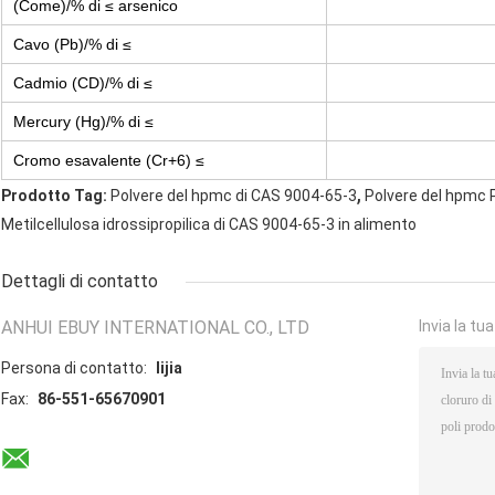
(Come)/% di ≤ arsenico
Cavo (Pb)/% di ≤
Cadmio (CD)/% di ≤
Mercury (Hg)/% di ≤
Cromo esavalente (Cr+6) ≤
,
Prodotto Tag:
Polvere del hpmc di CAS 9004-65-3
Polvere del hpmc 
Metilcellulosa idrossipropilica di CAS 9004-65-3 in alimento
Dettagli di contatto
ANHUI EBUY INTERNATIONAL CO., LTD
Invia la tu
Persona di contatto:
lijia
Fax:
86-551-65670901