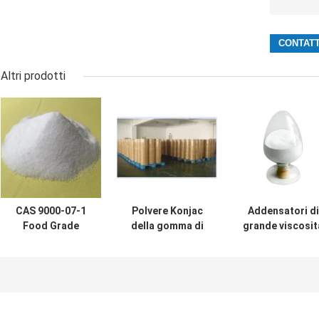
Altri prodotti
CAS 9000-07-1
Polvere Konjac
Addensatori di
Food Grade
della gomma di
grande viscosit
Thickeners
CAS 37220-17-0,
del commestibil
80mesh
gomma Konjac
C26H43O22,
Carrageenan
della radice di
addensatore
Powder
purezza di 99%
Konjac 120mes