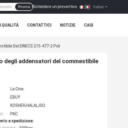
Richiedere un preventivo
|
Italian
Ricerca
 QUALITÀ
CONTATTICI
NOTIZIE
CASI
estibile Del EINECS 215-477-2 Poli
io degli addensatori del commestibile
La Cina
EBUY
KOSHER,HALAL,ISO
o:
PAC
nto e spedizione: