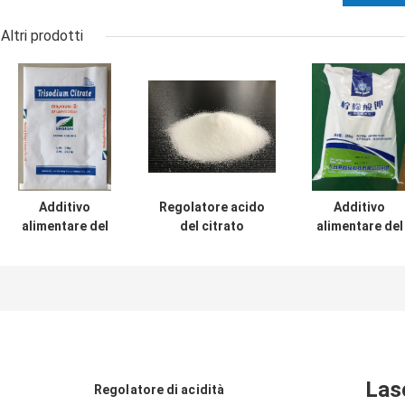
Altri prodotti
Additivo
Regolatore acido
Additivo
alimentare del
del citrato
alimentare del
citrato di sodio di
trisodico di
citrato di
CAS 6132-04-3
Crystal Powder
potassio di CA
del regolatore di
20Mesh 25kg/Bag
6100-05-6 del
acidità del
regolatore di
granello 30mesh
acidità
Las
Regolatore di acidità