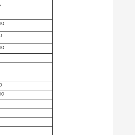
E
IO
O
IO
O
IO