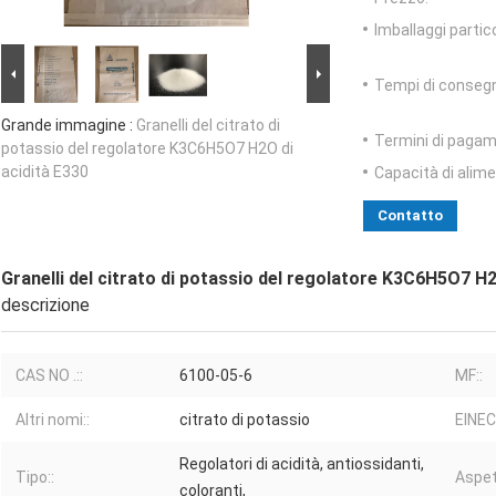
Imballaggi partico
Tempi di conseg
Grande immagine :
Granelli del citrato di
Termini di pagam
potassio del regolatore K3C6H5O7 H2O di
acidità E330
Capacità di alim
Contatto
Granelli del citrato di potassio del regolatore K3C6H5O7 H2
descrizione
CAS NO .::
6100-05-6
MF::
Altri nomi::
citrato di potassio
EINEC
Regolatori di acidità, antiossidanti,
Tipo::
Aspet
coloranti,