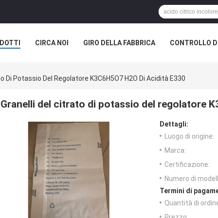
DOTTI
CIRCA NOI
GIRO DELLA FABBRICA
CONTROLLO DI
rato Di Potassio Del Regolatore K3C6H5O7 H2O Di Acidità E330
Granelli del citrato di potassio del regolatore
Dettagli:
Luogo di origine:
Marca:
Certificazione:
Numero di modell
Termini di pagame
Quantità di ordin
Prezzo: