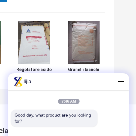
Regolatore acido
Granelli bianchi
della polvere del
del citrato di
lijia
citrato di sodio
sodio del EINECS
S
del EINECS 200-
200-675-3 del
675-3 di BP in
regolatore di
alimento
acidità
7:46 AM
Good day, what product are you looking 
for?
ciare messaggio