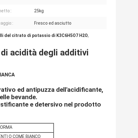
etto::
25kg
aggio::
Fresco ed asciutto
li del citrato di potassio di K3C6H5O7 H2O
,
i acidità degli additivi
BIANCA
tivo ed antipuzza dell'acidificante,
delle bevande.
lastificante e detersivo nel prodotto
NORMA
ENTI O COME BIANCO