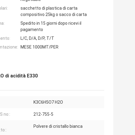
lari:
sacchetto di plastica di carta
compositivo 25kg o sacco di carta
na:
Spedito in 15 giorni dopo ricevi il
pagamento
ento:
L/C, D/A, D/P, T/T
entazione:
MESE 1000MT/PER
O di acidità E330
K3C6H5O7 H2O
S no::
212-755-5
Polvere di cristallo bianca
to::