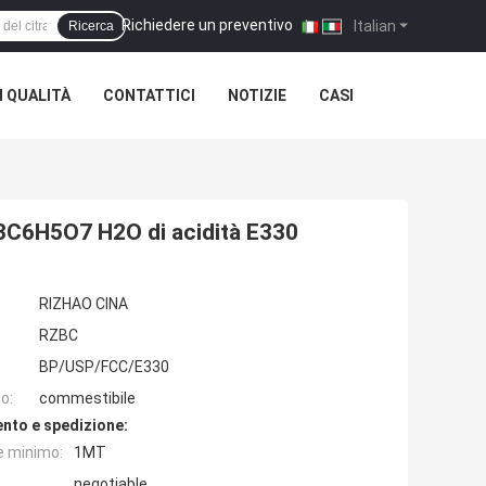
Richiedere un preventivo
|
Italian
Ricerca
 QUALITÀ
CONTATTICI
NOTIZIE
CASI
 K3C6H5O7 H2O di acidità E330
RIZHAO CINA
RZBC
BP/USP/FCC/E330
o:
commestibile
nto e spedizione:
e minimo:
1MT
negotiable