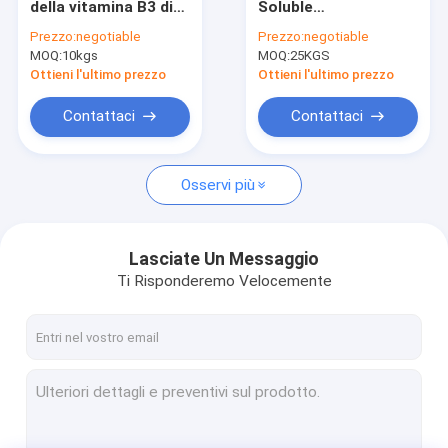
della vitamina B3 di
Soluble
preservativi del commestibile
CAS 59-67-6 degli
Pantothenate De
Prezzo:
negotiable
Prezzo:
negotiable
additivi della
Calcium
MOQ:
Edulcorante
10kgs
MOQ:
25KGS
vitamina del
C18H32CaN2O10
commestibile
Panthenol della
Ottieni l'ultimo prezzo
Ottieni l'ultimo prezzo
glicerina
Agente di stabilizzazione
Contattaci
Contattaci
Addensatori del commestibile
Osservi più
Fosfati del commestibile
Polvere dell'amido del commestibile
Lasciate Un Messaggio
Emulsionanti degli ingredienti alimentari
Ti Risponderemo Velocemente
Additivi della vitamina
Materie prime chimiche