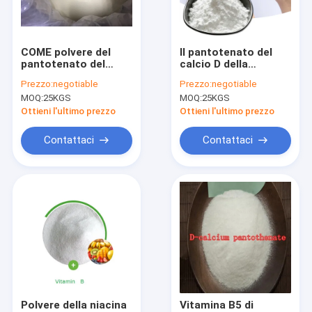
Giro della fabbrica
Controllo di qualità
COME polvere del
Il pantotenato del
pantotenato del
calcio D della
Contattici
calcio degli additivi
vitamina B5 di iso
Prezzo:
negotiable
Prezzo:
negotiable
PH6.0 D della
spolverizza il EINECS
MOQ:
25KGS
MOQ:
25KGS
vitamina 137-08-6
205-278-9
Notizie
Ottieni l'ultimo prezzo
Ottieni l'ultimo prezzo
Casi
Contattaci
Contattaci
Regolatore di acidità
Granulare acido citrico
Polvere dell'aminoacido
Rinforzatori di sapore naturale
Polvere della niacina
Vitamina B5 di