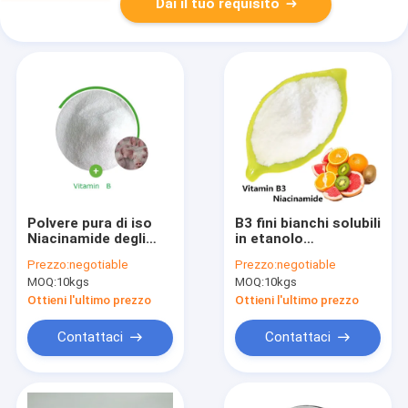
Dai il tuo requisito
Polvere pura di iso
B3 fini bianchi solubili
Niacinamide degli
in etanolo
additivi della
spolverizzano
Prezzo:
negotiable
Prezzo:
negotiable
vitamina del EINECS
Niacinamide per pelle
MOQ:
10kgs
MOQ:
10kgs
202-713-4
inodora
Ottieni l'ultimo prezzo
Ottieni l'ultimo prezzo
Contattaci
Contattaci