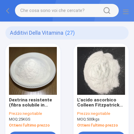
Additivi Della Vitamina
(27)
Dextrina resistente
L'acido ascorbico
(fibra solubile in
Colleen Fitzpatrick
acqua) di Dierary,
spolverizza il EINECS
Prezzo:
negotiable
Prezzo:
negotiable
prodotto di sanità
200-066-2
MOQ:
25KGS
MOQ:
500kgs
Ottieni l'ultimo prezzo
Ottieni l'ultimo prezzo