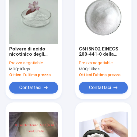
Polvere di acido
C6H5NO2 EINECS
nicotinico degli
200-441-0 della
additivi della
polvere di acido
Prezzo:
negotiable
Prezzo:
negotiable
vitamina di CAS 59-
nicotinico della
MOQ:
10kgs
MOQ:
10kgs
67-6 del grado
niacina della vitamina
medico
B3
Ottieni l'ultimo prezzo
Ottieni l'ultimo prezzo
Contattaci
Contattaci
Casa
Prodotti
Circa noi