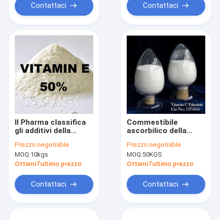
Contattaci
Contattaci
Il Pharma classifica
Commestibile
gli additivi della
ascorbilico della
vitamina, 650g/L
polvere di Colleen
Prezzo:
negotiable
Prezzo:
negotiable
vitamina naturale E
Fitzpatrick del
MOQ:
10kgs
MOQ:
50KGS
palmitato di CAS
137-66-6
Ottieni l'ultimo prezzo
Ottieni l'ultimo prezzo
Contattaci
Contattaci