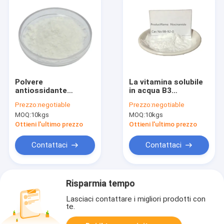
Polvere
La vitamina solubile
antiossidante
in acqua B3
dell'acetato della
Niacinamide di CAS
Prezzo:
negotiable
Prezzo:
negotiable
vitamina E degli
98-92-0 spolverizza
MOQ:
10kgs
MOQ:
10kgs
additivi 550g/L della
per alleggerimento
vitamina
della pelle
Ottieni l'ultimo prezzo
Ottieni l'ultimo prezzo
Contattaci
Contattaci
Risparmia tempo
Lasciaci contattare i migliori prodotti con
te.